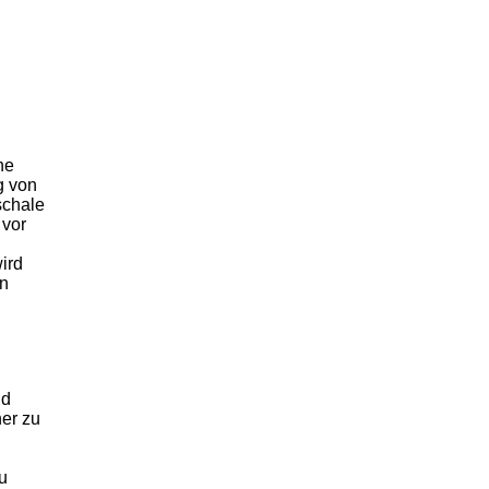
ne
g von
schale
 vor
ird
en
nd
er zu
u