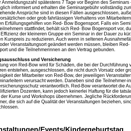
r Anmeldungszahl spätestens 7 Tage vor Beginn des Seminars 
glich informiert und erhalten die Seminargebühr vollständig zur
ehende Ansprüche sind in diesen Fällen ausgeschlossen, auße
vorsätzlichen oder grob fahrlässigen Verhaltens von Mitarbeiter
en Erfüllungsgehilfen von Red- Bow Bogensport. Falls ein Semi
eilnehmern stattfindet, behält sich Red- Bow Bogensport vor, du
 Effizienz der kleineren Gruppe ein Seminar in der Dauer zu kür
n Kurspreis zu reduzieren. Auch wenn in seltenen Ausnahmefä
oder Veranstaltungsort geändert werden müssen, bleiben Red
ort und die Teilnehmerinnen an den Vertrag gebunden.
gsausschluss und Versicherung
tung von Red-Bow wird für Schäden, die bei der Durchführung 
en entstehen, ausgeschlossen, die nicht durch Vorsatz oder gr
sigkeit der Mitarbeiter von Red-Bow, der jeweiligen Veranstalter
inarleitern verursacht werden. Daneben sind die Teilnehmer-in
ersicherungsschutz verantwortlich. Red-Bow verantwortet die A
ifizierten Dozenten, kann jedoch keinerlei Haftung für die tatsä
t der Kurse und Workshops übernehmen. Jegliche Rückforderu
mer, die sich auf die Qualität der Veranstaltungen beziehen, sin
hlossen.
nstaltungen/Events/Kindergeburtstag