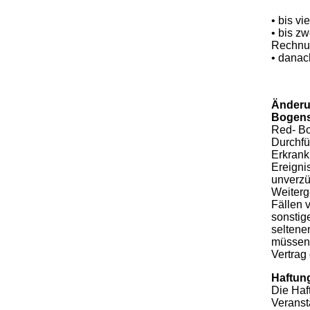
• bis v
• bis z
Rechnu
• dana
Änderu
Bogens
Red- Bo
Durchfü
Erkrank
Ereigni
unverzü
Weiterg
Fällen 
sonstig
seltene
müssen,
Vertrag
Haftun
Die Haf
Veranst