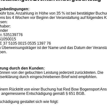
gsbedingungen:
ühr bzw. Anzahlung in Höhe von 35 % ist bei bestätigter Buch
ens bis 4 Wochen vor Beginn der Veranstaltung auf folgendes K
sen:
haber:
ender
r. 535139776
51050015
E 37 5105 0015 0535 1397 76
 Überweisungsträger ist der Name und das Datum der Veransta
ben.
erung durch den Kunden:
können von der gebuchten Leistung jederzeit zurücktreten. Die
ttserklärung durch eingeschriebenen Brief wird empfohlen.
einem Rücktritt von einer Buchung hat Red Bow Bogensport An
ne angemessene Entschädigung gemäß § 651 BGB.
chädigung gestaltet sich wie folgt: