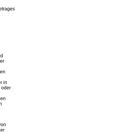
etrages
nd
er
nen
r in
n oder
den
n
von
der