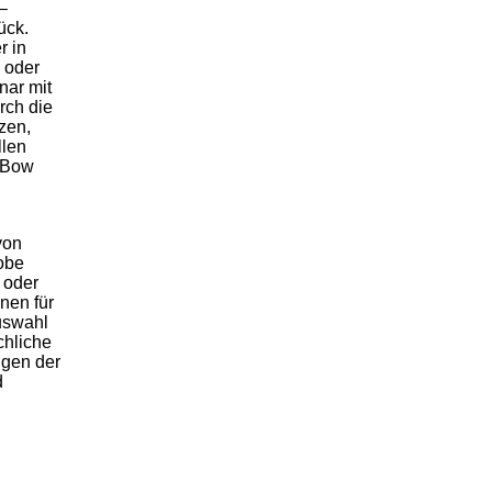
–
ück.
r in
n oder
nar mit
rch die
zen,
llen
- Bow
von
obe
 oder
nen für
uswahl
chliche
ngen der
d