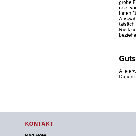
grobe F
oder vo
innen f
Auswahl
tatsäch
Rückfor
beziehe
Guts
Alle er
Datum 
KONTAKT
Red Bow