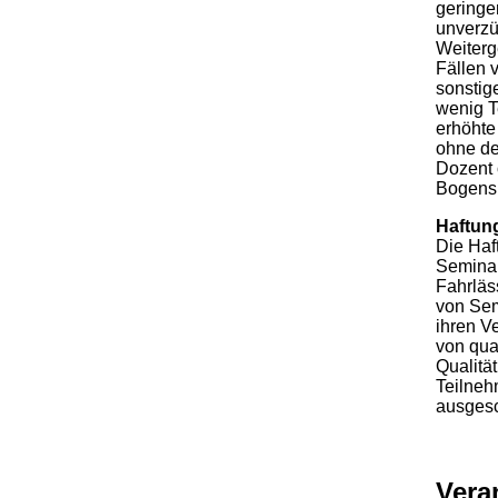
geringe
unverzü
Weiterg
Fällen 
sonstig
wenig T
erhöhte
ohne de
Dozent 
Bogensp
Haftun
Die Haf
Seminar
Fahrläs
von Sem
ihren V
von qual
Qualitä
Teilneh
ausgesc
Vera