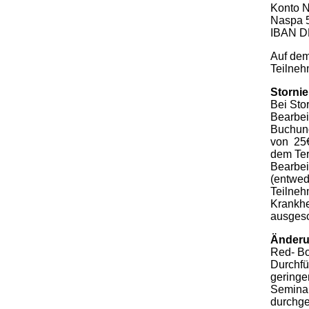
Konto N
Naspa 
IBAN D
Auf dem
Teilneh
Storni
Bei Sto
Bearbei
Buchung
von 25€
dem Ter
Bearbei
(entwed
Teilneh
Krankhe
ausgesc
Änderu
Red- Bo
Durchfü
geringe
Seminar
durchge