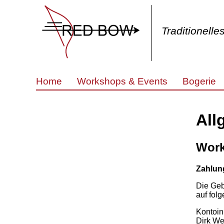
Traditionell
Home
Workshops & Events
Bogerie
All
Work
Zahlun
Die Geb
auf fol
Kontoin
Dirk W