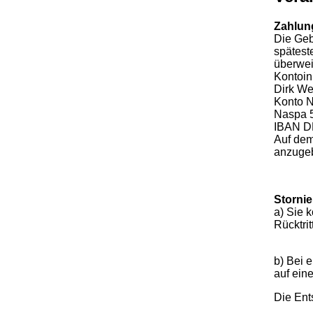
Zahlun
Die Geb
spätest
überwei
Kontoin
Dirk W
Konto N
Naspa 
IBAN D
Auf dem
anzuge
Storni
a) Sie 
Rücktri
b) Bei 
auf ei
Die Ents