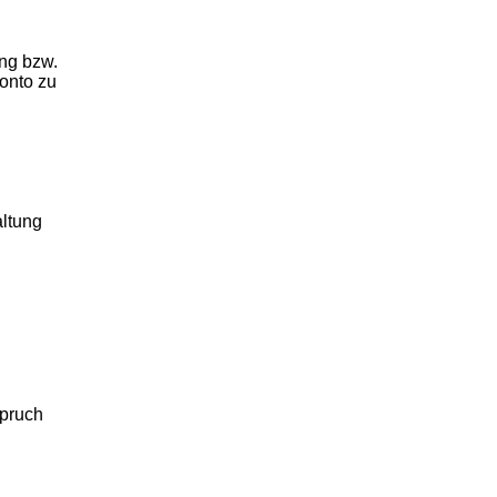
ung bzw.
onto zu
ltung
spruch