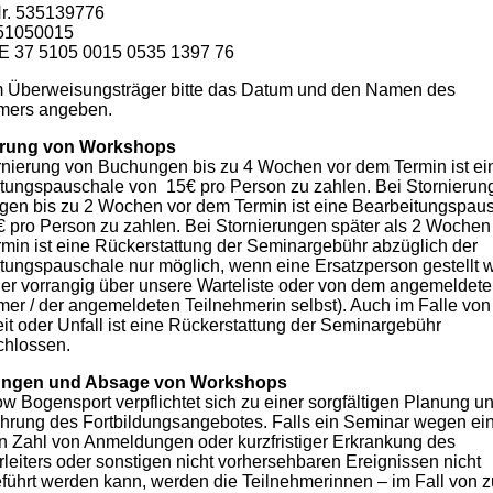
r. 535139776
51050015
E 37 5105 0015 0535 1397 76
 Überweisungsträger bitte das Datum und den Namen des
mers angeben.
erung von Workshops
rnierung von Buchungen bis zu 4 Wochen vor dem Termin ist ei
tungspauschale von 15€ pro Person zu zahlen. Bei Stornierun
en bis zu 2 Wochen vor dem Termin ist eine Bearbeitungspau
 pro Person zu zahlen. Bei Stornierungen später als 2 Wochen
min ist eine Rückerstattung der Seminargebühr abzüglich der
tungspauschale nur möglich, wenn eine Ersatzperson gestellt w
er vorrangig über unsere Warteliste oder von dem angemeldet
mer / der angemeldeten Teilnehmerin selbst). Auch im Falle von
it oder Unfall ist eine Rückerstattung der Seminargebühr
hlossen.
ngen und Absage von Workshops
w Bogensport verpflichtet sich zu einer sorgfältigen Planung u
hrung des Fortbildungsangebotes. Falls ein Seminar wegen ein
n Zahl von Anmeldungen oder kurzfristiger Erkrankung des
leiters oder sonstigen nicht vorhersehbaren Ereignissen nicht
führt werden kann, werden die Teilnehmerinnen – im Fall von z